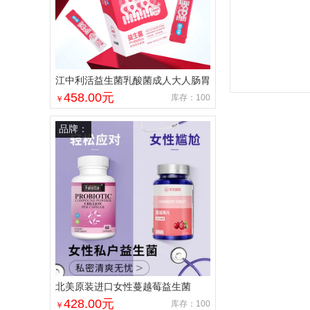
江中利活益生菌乳酸菌成人大人肠胃
肠道活性官方店非调理冻干粉
458.00
元
库存：100
￥
品牌：
北美原装进口女性蔓越莓益生菌
428.00
元
库存：100
￥