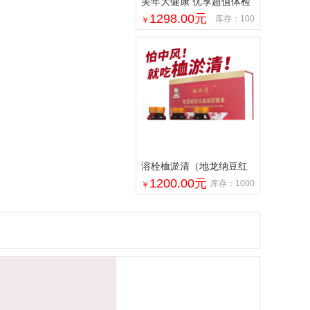
美年大健康 优享超值体检
套餐 中青年 家人精英白领
1298.00
元
库存：100
￥
溶栓桖淤清（地龙纳豆红
曲凝胶糖果）
1200.00
元
库存：1000
￥