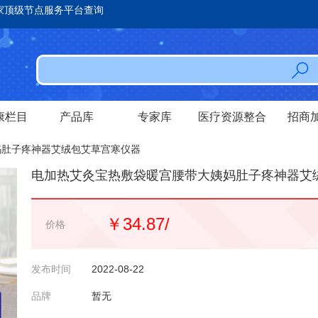
家顶级节点服务平台查询
康栏目
产品库
专家库
医疗资源整合
招商
妈肚子疼神器艾绒包艾草宫寒仪器
电加热艾灸宝热敷袋暖宫腰带大姨妈肚子疼神器艾
￥34.87/
价格
发布时间
2022-08-22
品牌
暂无