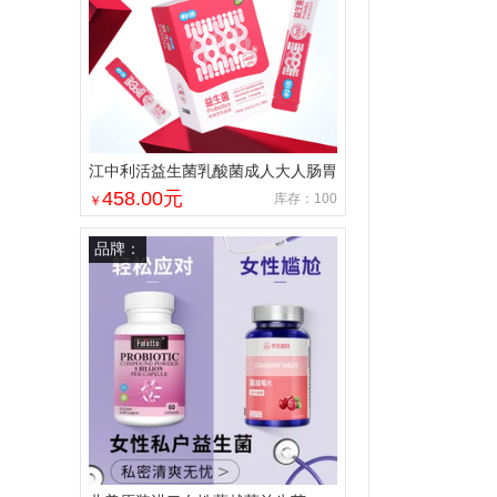
江中利活益生菌乳酸菌成人大人肠胃
肠道活性官方店非调理冻干粉
458.00
元
库存：100
￥
品牌：