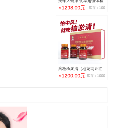
美年大健康 优享超值体检
套餐 中青年 家人精英白领
1298.00
元
库存：100
￥
溶栓桖淤清（地龙纳豆红
曲凝胶糖果）
1200.00
元
库存：1000
￥