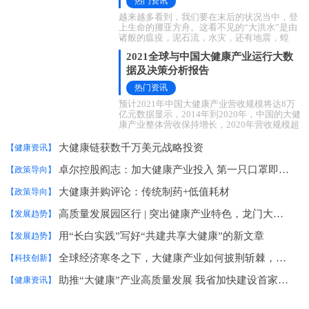
热门资讯
越来越多看到，我们要在末后的状况当中，登
上生命的挪亚方舟。这看不见的“大洪水”是由
诸般的瘟疫，泥石流，水灾，还有地震，蝗
灾、战争等组成的，好像是各种各样的一些潜
2021全球与中国大健康产业运行大数
据及决策分析报告
热门资讯
预计2021年中国大健康产业营收规模将达8万
亿元数据显示，2014年到2020年，中国的大健
康产业整体营收保持增长，2020年营收规模超
过7万亿元，预计2021年将达8万亿元，增幅达
8.1%。艾媒
大健康链获数千万美元战略投资
【健康资讯】
卓尔控股阎志：加大健康产业投入 第一只口罩即将出产
【政策导向】
大健康并购评论：传统制药+低值耗材
【政策导向】
高质量发展园区行 | 突出健康产业特色，龙门大健康产业园走差异化发展之路
【发展趋势】
用“长白实践”写好“共建共享大健康”的新文章
【发展趋势】
全球经济寒冬之下，大健康产业如何披荆斩棘，冲破困局？
【科技创新】
助推“大健康”产业高质量发展 我省加快建设首家国家市场监管重点实验室
【健康资讯】