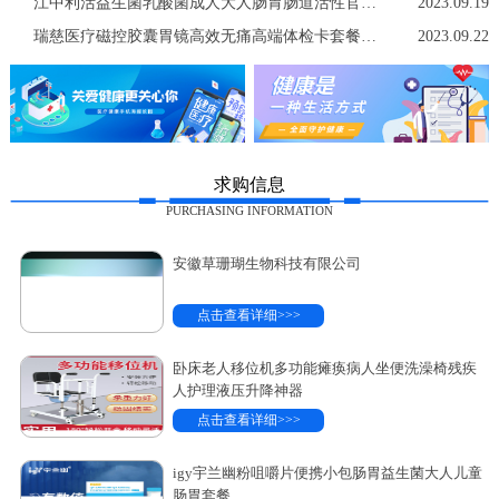
江中利活益生菌乳酸菌成人大人肠胃肠道活性官方店非调理冻干粉
2023.09.19
瑞慈医疗磁控胶囊胃镜高效无痛高端体检卡套餐中青老年男女士通用
2023.09.22
求购信息
PURCHASING INFORMATION
安徽草珊瑚生物科技有限公司
点击查看详细>>>
卧床老人移位机多功能瘫痪病人坐便洗澡椅残疾
人护理液压升降神器
点击查看详细>>>
igy宇兰幽粉咀嚼片便携小包肠胃益生菌大人儿童
肠胃套餐