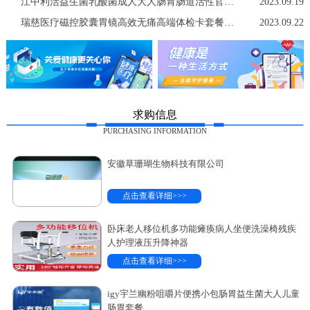
江中利活益生菌乳酸菌成人大人肠胃肠道活性官方店非调理冻干粉
2023.09.19
瑞慈医疗磁控胶囊胃镜高效无痛高端体检卡套餐中青老年男女士通用
2023.09.22
求购信息
PURCHASING INFORMATION
安徽草珊瑚生物科技有限公司
点击查看详细>>>
卧床老人移位机多功能瘫痪病人坐便洗澡椅残疾
人护理液压升降神器
点击查看详细>>>
igy宇兰幽粉咀嚼片便携小包肠胃益生菌大人儿童
肠胃套餐