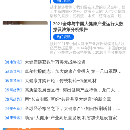
热门资讯
越来越多看到，我们要在末后的状况当中，登
上生命的挪亚方舟。这看不见的“大洪水”是由
诸般的瘟疫，泥石流，水灾，还有地震，蝗
灾、战争等组成的，好像是各种各样的一些潜
2021全球与中国大健康产业运行大数
据及决策分析报告
热门资讯
预计2021年中国大健康产业营收规模将达8万
亿元数据显示，2014年到2020年，中国的大健
康产业整体营收保持增长，2020年营收规模超
过7万亿元，预计2021年将达8万亿元，增幅达
8.1%。艾媒
大健康链获数千万美元战略投资
【健康资讯】
卓尔控股阎志：加大健康产业投入 第一只口罩即将出产
【政策导向】
大健康并购评论：传统制药+低值耗材
【政策导向】
高质量发展园区行 | 突出健康产业特色，龙门大健康产业园走差异化发展之路
【发展趋势】
用“长白实践”写好“共建共享大健康”的新文章
【发展趋势】
全球经济寒冬之下，大健康产业如何披荆斩棘，冲破困局？
【科技创新】
助推“大健康”产业高质量发展 我省加快建设首家国家市场监管重点实验室
【健康资讯】